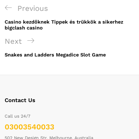
Post
Previous
Previous
navigation
Post
Casino kezdőknek Tippek és trükkök a sikerhez
bigclash casino
Next
Next
Post
Snakes and Ladders Megadice Slot Game
Contact Us
Call us 24/7
03003540033
502 New Design Str, Melbourne, Australia