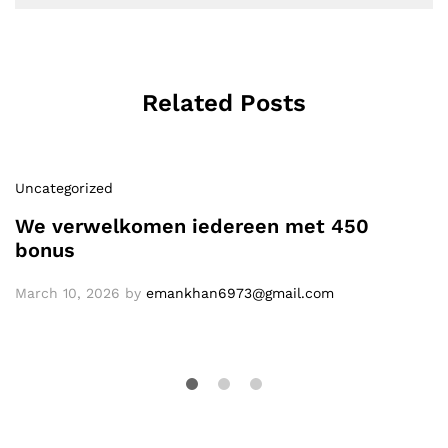
Related Posts
Uncategorized
We verwelkomen iedereen met 450
bonus
March 10, 2026
by
emankhan6973@gmail.com