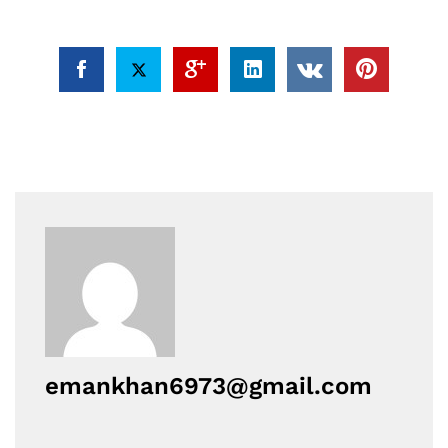
emankhan6973@gmail.com