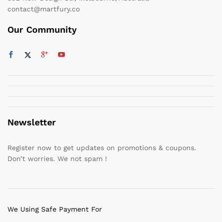
contact@martfury.co
Our Community
Newsletter
Register now to get updates on promotions & coupons.
Don’t worries. We not spam !
We Using Safe Payment For