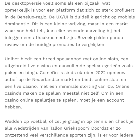
De desktopversie voelt soms als een bijzaak, wat
opmerkelijk is voor een platform dat zich zo sterk profileert
in de Benelux-regio. De UX/UI is duidelijk gericht op mobiele
dominantie. Dit is een kleine wrijving, maar in een markt
waar snelheid telt, kan elke seconde aarzeling bij het
inloggen een afhaakmoment zijn. Bezoek golden panda
review om de huidige promoties te vergelijken.
Unibet biedt een breed spelaanbod met online slots, een
uitgebreid live casino en aanvullende spelcategorieën zoals
poker en bingo. ComeOn is sinds oktober 2022 opnieuw
actief op de Nederlandse markt en biedt online slots en
een live casino, met een minimale storting van €5. Online
casino’s maken de spellen meestal niet zelf. Om in een
casino online spelletjes te spelen, moet je een account
hebben.
Wedden op voetbal, of zet je graag in op tennis en check je
alle wedstrijden van Tallon Griekspoor? Doordat er zo
ontzettend veel verschillende sporten zijn, is er voor iedere