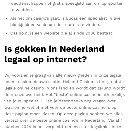
weddenschappen of gratis speelgeld aan om op sporten
te wedden.
Als het om casino’s gaat, is Lucas een specialist in live
blackjack en vaak aan deze tafels te vinden.
Casino.nl is een website die al sinds 2008 bestaat.
Is gokken in Nederland
legaal op internet?
Wij voorzien je graag van alle nieuwigheden in onze legale
online casino nieuws sectie. Holland Casino is het grootste
legale online casino in ons land en wordt dat gerund wordt
door onze overheid. Het “beste” online casino is afhankelijk
van jouw speelstijl. Heb je desondanks nog vragen over
waarom je wel of niet voor de beste online casino´s op
deze pagina moet kiezen. Op deze pagina hebben we alles
verteld over de beste online casino’s in Nederland. Vanaf 1
oktober 2024 is het verplicht om een stortingslimiet in te