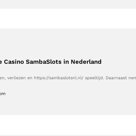
te Casino SambaSlots in Nederland
ngen, verliezen en https://sambaslotsnl.nl/ speeltijd. Daarnaast
com