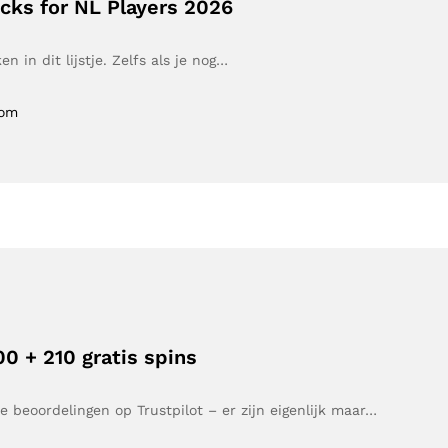
cks for NL Players 2026
in dit lijstje. Zelfs als je nog…
com
 + 210 gratis spins
beoordelingen op Trustpilot – er zijn eigenlijk maar…