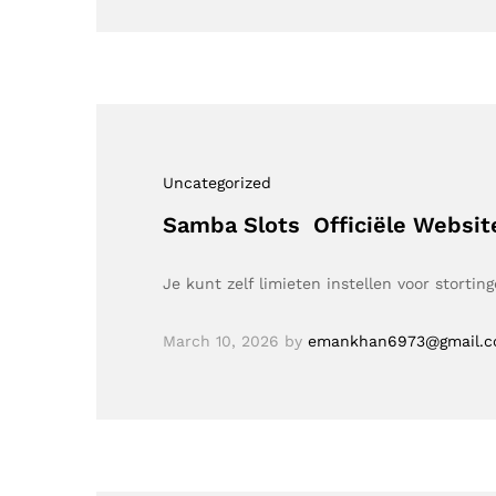
Uncategorized
Samba Slots ️ Officiële Websi
Je kunt zelf limieten instellen voor storti
March 10, 2026
by
emankhan6973@gmail.