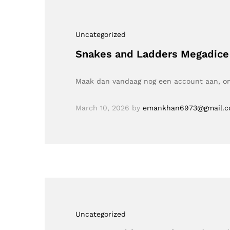
Uncategorized
Snakes and Ladders Megadice
Maak dan vandaag nog een account aan, on
March 10, 2026
by
emankhan6973@gmail.
Uncategorized