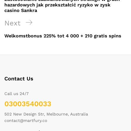
hazardowych jak przekształcić ryzyko w zysk
casino Sankra
Next
Next
Post
Welkomstbonus 225% tot 4 000 + 210 gratis spins
Contact Us
Call us 24/7
03003540033
502 New Design Str, Melbourne, Australia
contact@martfury.co