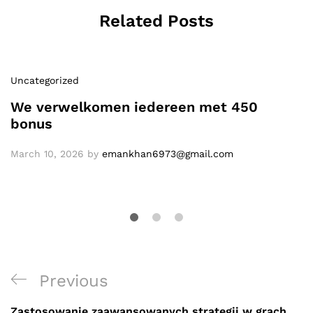
Related Posts
Uncategorized
We verwelkomen iedereen met 450
bonus
March 10, 2026
by
emankhan6973@gmail.com
Post
Previous
Previous
navigation
Post
Zastosowanie zaawansowanych strategii w grach