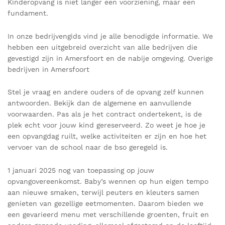
Kinderopvang is niet langer een voorziening, maar een
fundament.
In onze bedrijvengids vind je alle benodigde informatie. We
hebben een uitgebreid overzicht van alle bedrijven die
gevestigd zijn in Amersfoort en de nabije omgeving. Overige
bedrijven in Amersfoort
Stel je vraag en andere ouders of de opvang zelf kunnen
antwoorden. Bekijk dan de algemene en aanvullende
voorwaarden. Pas als je het contract ondertekent, is de
plek echt voor jouw kind gereserveerd. Zo weet je hoe je
een opvangdag ruilt, welke activiteiten er zijn en hoe het
vervoer van de school naar de bso geregeld is.
1 januari 2025 nog van toepassing op jouw
opvangovereenkomst. Baby’s wennen op hun eigen tempo
aan nieuwe smaken, terwijl peuters en kleuters samen
genieten van gezellige eetmomenten. Daarom bieden we
een gevarieerd menu met verschillende groenten, fruit en